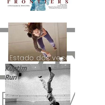
Estado dos veces
Kuptim
Run